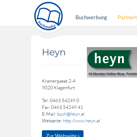
Buchwerbung
Partner
Heyn
Kramergasse 2-4
9020 Klagenfurt
Tel: 0463 54249 0
Fax: 0463 54249 41
E-Mail:
buch@heyn.at
Webseite:
http://www.heyn.at
Zur Webseite