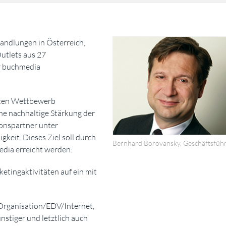
ndlungen in Österreich,
utlets aus 27
r buchmedia
rten Wettbewerb
ine nachhaltige Stärkung der
onspartner unter
keit. Dieses Ziel soll durch
Bernhard Borovansky, Geschäftsfüh
edia erreicht werden:
etingaktivitäten auf ein mit
Organisation/EDV/Internet,
stiger und letztlich auch