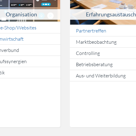
Organisation
Erfahrungsaustausc
ne-Shop/Websites
Partnertreffen
nwirtschaft
Marktbeobachtung
nverbund
Controlling
ufssynergien
Betriebsberatung
tik
Aus- und Weiterbildung