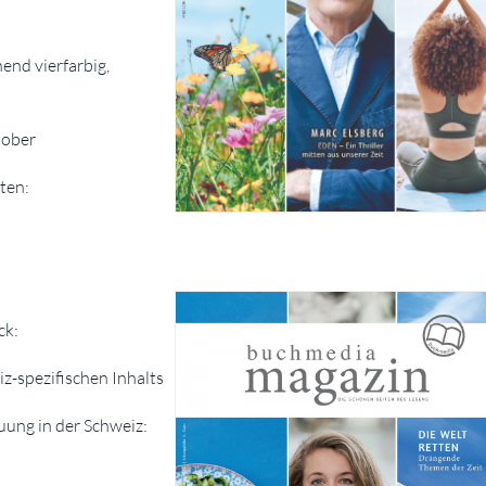
end vierfarbig,
tober
ten:
ck:
z-spezifischen Inhalts
uung in der Schweiz: